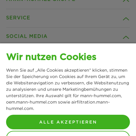
SERVICE
Unternehmen
SOCIAL MEDIA
Produkte
Kontakt
Wir nutzen Cookies
Insights
Downloads
Facebook
Wenn Sie auf „Alle Cookies akzeptieren“ klicken, stimmen
News & Presse
B2B Webshop
Sie der Speicherung von Cookies auf Ihrem Gerät zu, um
Instagram
die Websitenavigation zu verbessern, die Websitenutzung
zu analysieren und unsere Marketingbemühungen zu
MANN+HUMMEL
Standorte
Datenschutz
unterstützen. Ihre Auswahl gilt für mann-hummel.com,
Schwieberdinger Straße 126
LinkedIn
oem.mann-hummel.com sowie airfiltration.mann-
71636 Ludwigsburg
hummel.com.
Impressum
Tel: +49 7141 98-0
YouTube
Fax: +49 7141 98-2545
ALLE AKZEPTIEREN
Rechtlicher Hinweis
Kontakt aufnehmen