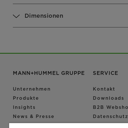
Dimensionen
MANN+HUMMEL GRUPPE
SERVICE
Unternehmen
Kontakt
Produkte
Downloads
Insights
B2B Websh
News & Presse
Datenschut
Standorte
Impressum