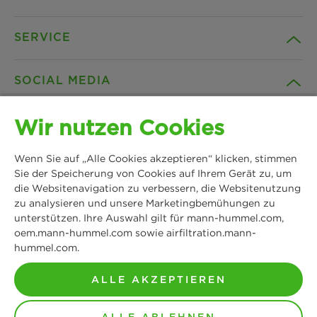
SERVICE
Unternehmen
SOCIAL MEDIA
Produkte
Kontakt
Wir nutzen Cookies
Insights
Downloads
Facebook
Wenn Sie auf „Alle Cookies akzeptieren“ klicken, stimmen
News & Presse
B2B Webshop
Sie der Speicherung von Cookies auf Ihrem Gerät zu, um
Instagram
die Websitenavigation zu verbessern, die Websitenutzung
zu analysieren und unsere Marketingbemühungen zu
MANN+HUMMEL
Standorte
Datenschutz
unterstützen. Ihre Auswahl gilt für mann-hummel.com,
Schwieberdinger Straße 126
LinkedIn
oem.mann-hummel.com sowie airfiltration.mann-
71636 Ludwigsburg
hummel.com.
Impressum
Tel: +49 7141 98-0
YouTube
Fax: +49 7141 98-2545
ALLE AKZEPTIEREN
Rechtlicher Hinweis
Kontakt aufnehmen