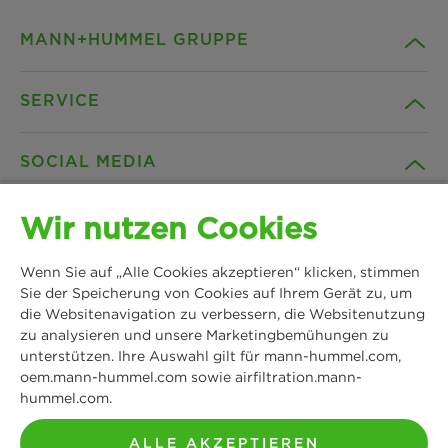
MANN+HUMMEL GRUPPE
SERVICE
Unternehmen
SOCIAL MEDIA
Produkte
Kontakt
Wir nutzen Cookies
Insights
Downloads
Facebook
Wenn Sie auf „Alle Cookies akzeptieren“ klicken, stimmen
News & Presse
B2B Webshop
Sie der Speicherung von Cookies auf Ihrem Gerät zu, um
Instagram
die Websitenavigation zu verbessern, die Websitenutzung
zu analysieren und unsere Marketingbemühungen zu
MANN+HUMMEL
Standorte
Datenschutz
unterstützen. Ihre Auswahl gilt für mann-hummel.com,
Schwieberdinger Straße 126
LinkedIn
oem.mann-hummel.com sowie airfiltration.mann-
71636 Ludwigsburg
hummel.com.
Impressum
Tel: +49 7141 98-0
YouTube
Fax: +49 7141 98-2545
ALLE AKZEPTIEREN