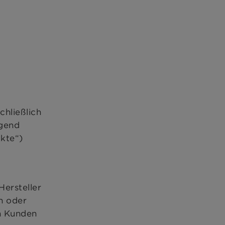
hließlich
gend
kte“)
ersteller
n oder
en Kunden