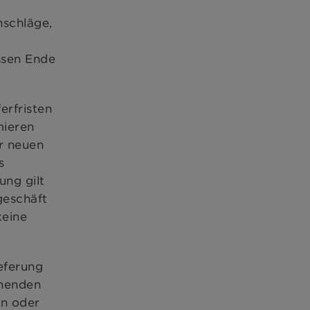
nschläge,
ssen Ende
erfristen
mieren
er neuen
s
ung gilt
geschäft
keine
eferung
ehenden
in oder