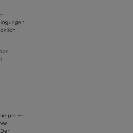
er
dingungen
cklich
der
i
sie per E-
hes
 Der