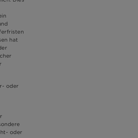
ein
und
erfristen
sen hat
der
scher
r
r- oder
r
esondere
cht- oder