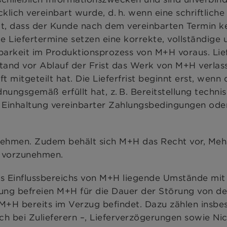
cklich vereinbart wurde, d. h. wenn eine schriftliche
igt, dass der Kunde nach dem vereinbarten Termin k
e Liefertermine setzen eine korrekte, vollständige 
barkeit im Produktionsprozess von M+H voraus. Lief
stand vor Ablauf der Frist das Werk von M+H verlas
itgeteilt hat. Die Lieferfrist beginnt erst, wenn 
nungsgemäß erfüllt hat, z. B. Bereitstellung techni
Einhaltung vereinbarter Zahlungsbedingungen ode
unehmen. Zudem behält sich M+H das Recht vor, Meh
% vorzunehmen.
s Einflussbereichs von M+H liegende Umstände mit
ung befreien M+H für die Dauer der Störung von de
 M+H bereits im Verzug befindet. Dazu zählen insb
ch bei Zulieferern –, Lieferverzögerungen sowie Ni