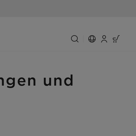
ngen und
s