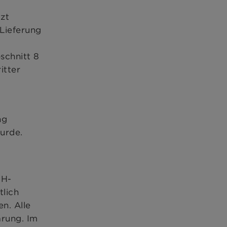
tzt
 Lieferung
schnitt 8
itter
ng
urde.
+H-
tlich
n. Alle
arung. Im