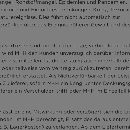
mangel, Rohstoffmangel, Epidemien und Pandemien,
mport- und Exportbeschränkungen, Krieg, Terrora
rereignisse. Dies führt nicht automatisch zur
rzüglich über das Ereignis höherer Gewalt und de
vertreten sind, nicht in der Lage, verbindliche Lief
), wird M+H den Kunden unverzüglich darüber infor
ferfrist mitteilen. Ist die Leistung auch innerhalb d
z oder teilweise vom Vertrag zurückzutreten; bereit
üglich erstattet. Als Nichtverfügbarkeit der Leist
n Zulieferer, sofern M+H ein kongruentes Deckungs
rer ein Verschulden trifft oder M+H im Einzelfall 
ässt er eine Mitwirkung oder verzögert sich die Li
den, ist M+H berechtigt, Ersatz des daraus entst
. B. Lagerkosten) zu verlangen. Ab dem Lieferterm