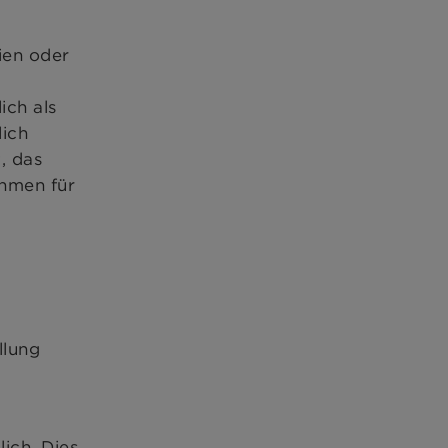
ien oder
ich als
lich
, das
hmen für
llung
ich. Dies