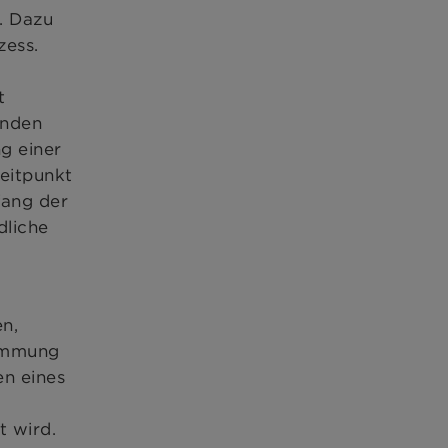
. Dazu
zess.
t
unden
g einer
eitpunkt
fang der
dliche
n,
timmung
n eines
t wird.