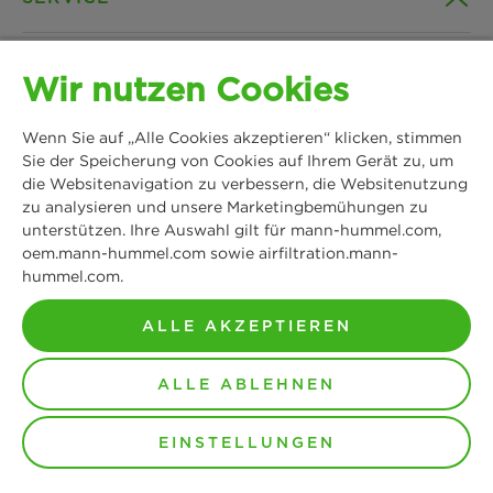
Unternehmen
SOCIAL MEDIA
Wir nutzen Cookies
Produkte
Kontakt
Wenn Sie auf „Alle Cookies akzeptieren“ klicken, stimmen
Insights
Downloads
Facebook
Sie der Speicherung von Cookies auf Ihrem Gerät zu, um
die Websitenavigation zu verbessern, die Websitenutzung
News & Presse
zu analysieren und unsere Marketingbemühungen zu
B2B Webshop
Instagram
unterstützen. Ihre Auswahl gilt für mann-hummel.com,
oem.mann-hummel.com sowie airfiltration.mann-
MANN+HUMMEL
Standorte
Datenschutz
hummel.com.
Schwieberdinger Straße 126
LinkedIn
71636 Ludwigsburg
ALLE AKZEPTIEREN
Impressum
Tel: +49 7141 98-0
YouTube
Fax: +49 7141 98-2545
ALLE ABLEHNEN
Rechtlicher Hinweis
Kontakt aufnehmen
EINSTELLUNGEN
AGB
Copyright by MANN+HUMMEL 2026