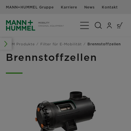
MANN+HUMMEL Gruppe
Karriere
News
Kontakt
Navigation umschalte
OEM Produkte
Filter für E-Mobilität
Brennstoffzellen
Brennstoffzellen