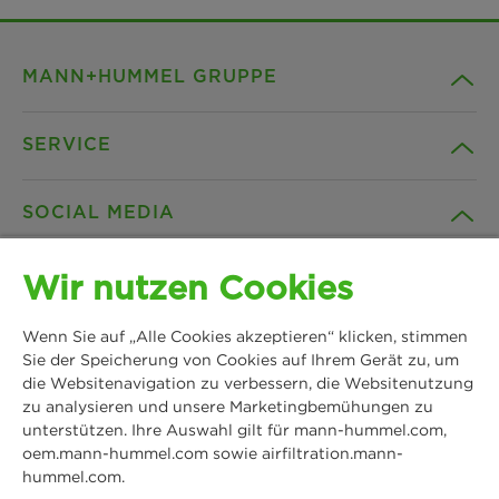
MANN+HUMMEL GRUPPE
SERVICE
Unternehmen
SOCIAL MEDIA
Produkte
Kontakt
Wir nutzen Cookies
Insights
Downloads
Facebook
Wenn Sie auf „Alle Cookies akzeptieren“ klicken, stimmen
News & Presse
B2B Webshop
Sie der Speicherung von Cookies auf Ihrem Gerät zu, um
Instagram
die Websitenavigation zu verbessern, die Websitenutzung
zu analysieren und unsere Marketingbemühungen zu
MANN+HUMMEL
Standorte
Datenschutz
unterstützen. Ihre Auswahl gilt für mann-hummel.com,
Schwieberdinger Straße 126
LinkedIn
oem.mann-hummel.com sowie airfiltration.mann-
71636 Ludwigsburg
hummel.com.
Impressum
Tel: +49 7141 98-0