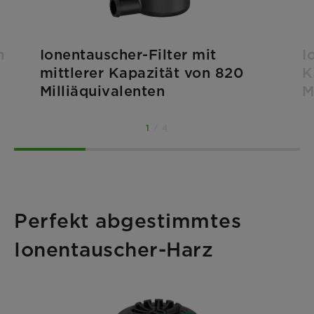
n
Ionentauscher-Filter mit
I
mittlerer Kapazität von 820
K
Milliäquivalenten
M
1
/ 4
Perfekt abgestimmtes
Ionentauscher-Harz