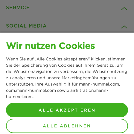
SERVICE
Unternehmen
SOCIAL MEDIA
Produkte
Kontakt
Wir nutzen Cookies
Insights
Downloads
Facebook
Wenn Sie auf „Alle Cookies akzeptieren“ klicken, stimmen
News & Presse
B2B Webshop
Sie der Speicherung von Cookies auf Ihrem Gerät zu, um
Instagram
die Websitenavigation zu verbessern, die Websitenutzung
zu analysieren und unsere Marketingbemühungen zu
MANN+HUMMEL
Standorte
Datenschutz
unterstützen. Ihre Auswahl gilt für mann-hummel.com,
Schwieberdinger Straße 126
LinkedIn
oem.mann-hummel.com sowie airfiltration.mann-
71636 Ludwigsburg
hummel.com.
Impressum
Tel: +49 7141 98-0
YouTube
Fax: +49 7141 98-2545
ALLE AKZEPTIEREN
Rechtlicher Hinweis
Kontakt aufnehmen
ALLE ABLEHNEN
AGB